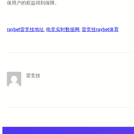
保用户的权益得到保障。
raybet雷竞技地址
, 
电竞实时数据网
, 
雷竞技raybet体育
雷竞技