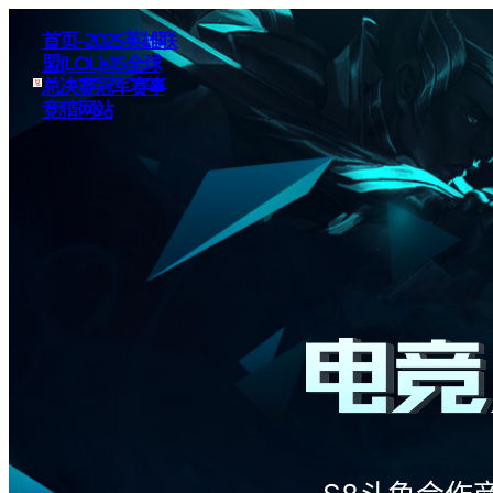
首页–2025英雄联
盟(LOL)s15全球
总决赛冠军赛事
竞猜网站