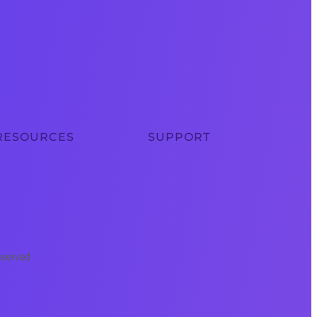
RESOURCES
SUPPORT
reserved