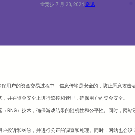
雷竞技
·
7 月 23, 2024
·
资讯
议，确保用户的资金交易过程中，信息传输是安全的，防止恶意攻击
方式，并在资金安全上进行监控和管理，确保用户的资金安全。
成器（RNG）技术，确保游戏结果的随机性和公平性。同时，网
理用户投诉和纠纷，并进行公正的调查和处理。同时，网站也会设