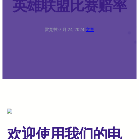
英雄联盟比赛赔率
雷竞技
·
7 月 24, 2024
·
文章
欢迎使用我们的电