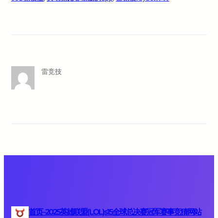
雷竞技
首页–2025英雄联盟(LOL)s15全球总决赛冠军赛事竞猜网站