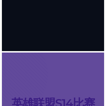
英雄联盟S14比赛