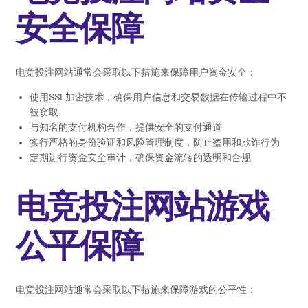
安全保障
电竞投注网站通常会采取以下措施来保障用户资金安全：
使用SSL加密技术，确保用户信息和交易数据在传输过程中不
被窃取
与知名的支付机构合作，提供安全的支付通道
实行严格的身份验证和风险管理制度，防止盗用和欺诈行为
定期进行资金安全审计，确保资金流转的透明和合规
电竞投注网站游戏
公平保障
电竞投注网站通常会采取以下措施来保障游戏的公平性：