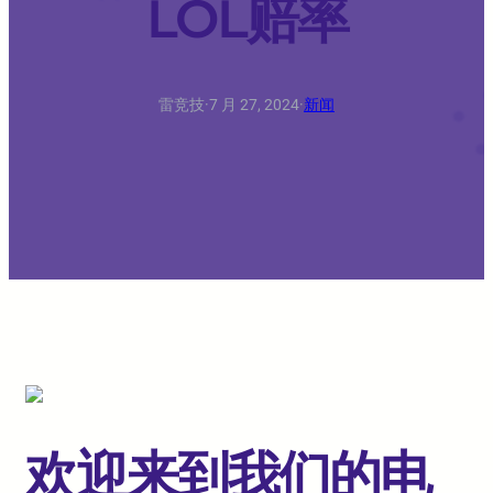
LOL赔率
雷竞技
·
7 月 27, 2024
·
新闻
欢迎来到我们的电