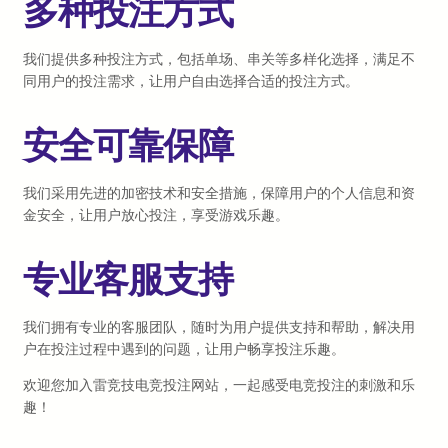
多种投注方式
我们提供多种投注方式，包括单场、串关等多样化选择，满足不
同用户的投注需求，让用户自由选择合适的投注方式。
安全可靠保障
我们采用先进的加密技术和安全措施，保障用户的个人信息和资
金安全，让用户放心投注，享受游戏乐趣。
专业客服支持
我们拥有专业的客服团队，随时为用户提供支持和帮助，解决用
户在投注过程中遇到的问题，让用户畅享投注乐趣。
欢迎您加入雷竞技电竞投注网站，一起感受电竞投注的刺激和乐
趣！