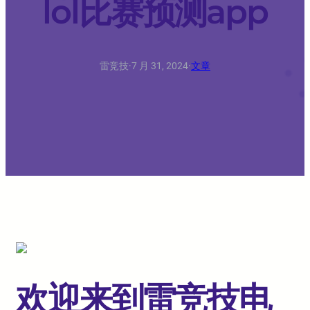
lol比赛预测app
雷竞技
·
7 月 31, 2024
·
文章
欢迎来到雷竞技电