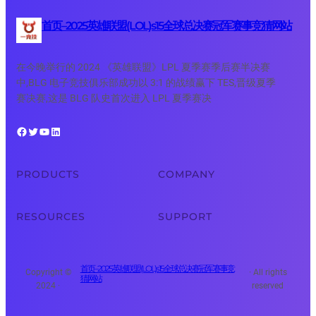
首页–2025英雄联盟(LOL)s15全球总决赛冠军赛事竞猜网站
在今晚举行的 2024 《英雄联盟》LPL 夏季赛季后赛半决赛
中,BLG 电子竞技俱乐部成功以 3:1 的战绩赢下 TES,晋级夏季
赛决赛,这是 BLG 队史首次进入 LPL 夏季赛决
Facebook
Twitter
YouTube
LinkedIn
PRODUCTS
COMPANY
RESOURCES
SUPPORT
首页–2025英雄联盟(LOL)s15全球总决赛冠军赛事竞
Copyright ©
· All rights
猜网站
2024 ·
reserved