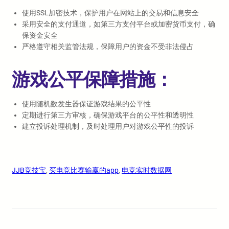
使用SSL加密技术，保护用户在网站上的交易和信息安全
采用安全的支付通道，如第三方支付平台或加密货币支付，确
保资金安全
严格遵守相关监管法规，保障用户的资金不受非法侵占
游戏公平保障措施：
使用随机数发生器保证游戏结果的公平性
定期进行第三方审核，确保游戏平台的公平性和透明性
建立投诉处理机制，及时处理用户对游戏公平性的投诉
JJB竞技宝
, 
买电竞比赛输赢的app
, 
电竞实时数据网