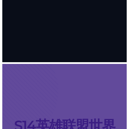
S14英雄联盟世界