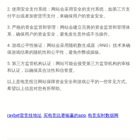
2. 使用安全支付系统：网站会采用安全的支付系统，如第三方支
付平台或者加密货币支付，来确保用户的资金安全。
3. 严格的资金监管和管理：网站会建立完善的资金监管和管理体
系，确保用户的资金安全，避免发生意外或不当操作。
4. 游戏公平性验证：网站会采用随机数生成器（RNG）技术来确
保游戏结果的随机性和公平性，避免作弊或操纵。
5. 第三方监管机构认证：网站可能会接受第三方监管机构的审核
和认证，以确保其合法性和信誉度。
以上是电竞投注网站保障资金安全和游戏公平的一些常见方式。
希望以上信息对您有所帮助。
raybet雷竞技地址
, 
买电竞比赛输赢的app
, 
电竞实时数据网