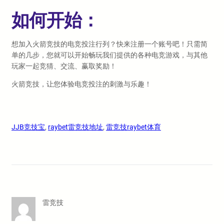
如何开始：
想加入火箭竞技的电竞投注行列？快来注册一个账号吧！只需简
单的几步，您就可以开始畅玩我们提供的各种电竞游戏，与其他
玩家一起竞猜、交流、赢取奖励！
火箭竞技，让您体验电竞投注的刺激与乐趣！
JJB竞技宝
, 
raybet雷竞技地址
, 
雷竞技raybet体育
雷竞技