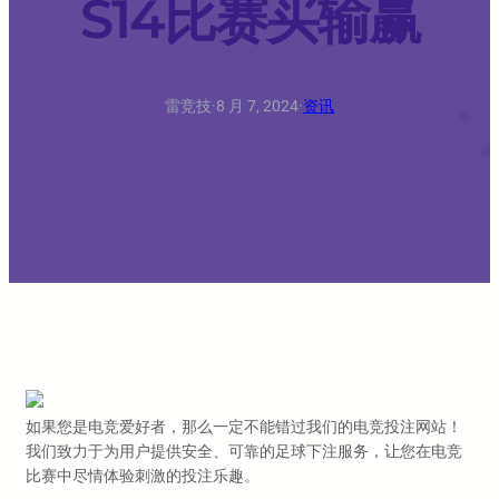
S14比赛买输赢
雷竞技
·
8 月 7, 2024
·
资讯
如果您是电竞爱好者，那么一定不能错过我们的电竞投注网站！
我们致力于为用户提供安全、可靠的足球下注服务，让您在电竞
比赛中尽情体验刺激的投注乐趣。