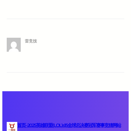
雷竞技
首页–2025英雄联盟(LOL)s15全球总决赛冠军赛事竞猜网站