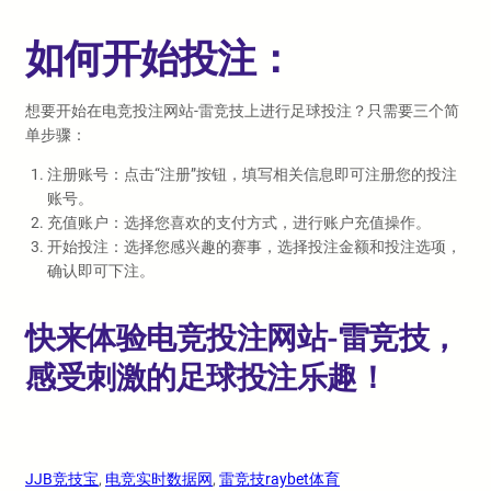
如何开始投注：
想要开始在电竞投注网站-雷竞技上进行足球投注？只需要三个简
单步骤：
注册账号：点击“注册”按钮，填写相关信息即可注册您的投注
账号。
充值账户：选择您喜欢的支付方式，进行账户充值操作。
开始投注：选择您感兴趣的赛事，选择投注金额和投注选项，
确认即可下注。
快来体验电竞投注网站-雷竞技，
感受刺激的足球投注乐趣！
JJB竞技宝
, 
电竞实时数据网
, 
雷竞技raybet体育