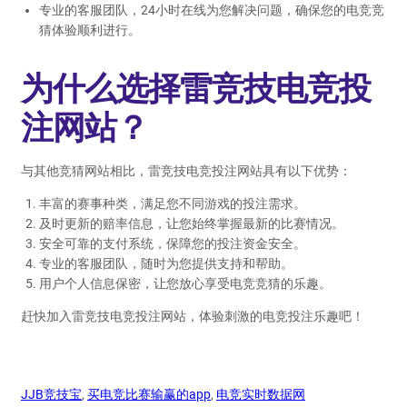
专业的客服团队，24小时在线为您解决问题，确保您的电竞竞
猜体验顺利进行。
为什么选择雷竞技电竞投
注网站？
与其他竞猜网站相比，雷竞技电竞投注网站具有以下优势：
丰富的赛事种类，满足您不同游戏的投注需求。
及时更新的赔率信息，让您始终掌握最新的比赛情况。
安全可靠的支付系统，保障您的投注资金安全。
专业的客服团队，随时为您提供支持和帮助。
用户个人信息保密，让您放心享受电竞竞猜的乐趣。
赶快加入雷竞技电竞投注网站，体验刺激的电竞投注乐趣吧！
JJB竞技宝
, 
买电竞比赛输赢的app
, 
电竞实时数据网