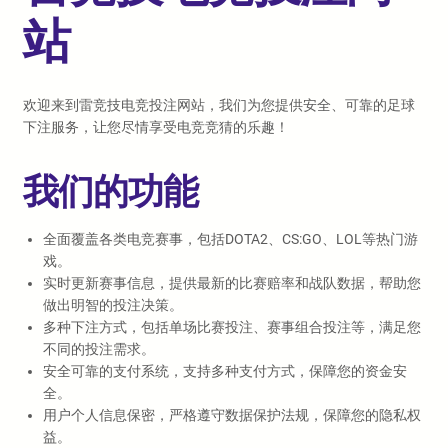
站
欢迎来到雷竞技电竞投注网站，我们为您提供安全、可靠的足球
下注服务，让您尽情享受电竞竞猜的乐趣！
我们的功能
全面覆盖各类电竞赛事，包括DOTA2、CS:GO、LOL等热门游
戏。
实时更新赛事信息，提供最新的比赛赔率和战队数据，帮助您
做出明智的投注决策。
多种下注方式，包括单场比赛投注、赛事组合投注等，满足您
不同的投注需求。
安全可靠的支付系统，支持多种支付方式，保障您的资金安
全。
用户个人信息保密，严格遵守数据保护法规，保障您的隐私权
益。