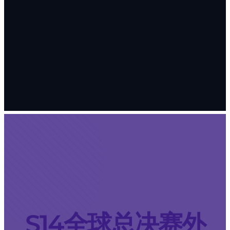
S14全球总决赛外