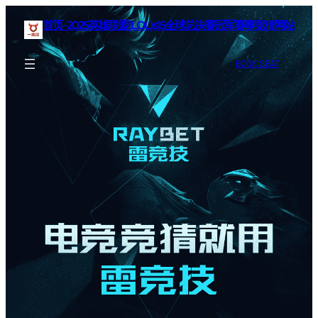
首页–2025英雄联盟(LOL)s15全球总决赛冠军赛事竞猜网站
BOOK SEAT