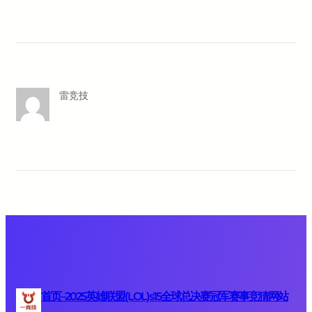
雷竞技
首页–2025英雄联盟(LOL)s15全球总决赛冠军赛事竞猜网站