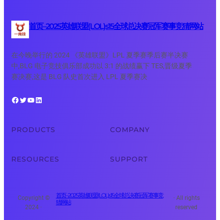
首页–2025英雄联盟(LOL)s15全球总决赛冠军赛事竞猜网站
在今晚举行的 2024 《英雄联盟》LPL 夏季赛季后赛半决赛
中,BLG 电子竞技俱乐部成功以 3:1 的战绩赢下 TES,晋级夏季
赛决赛,这是 BLG 队史首次进入 LPL 夏季赛决
Facebook
Twitter
YouTube
LinkedIn
PRODUCTS
COMPANY
RESOURCES
SUPPORT
首页–2025英雄联盟(LOL)s15全球总决赛冠军赛事竞
Copyright ©
· All rights
猜网站
2024 ·
reserved