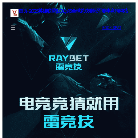
首页–2025英雄联盟(LOL)s15全球总决赛冠军赛事竞猜网站
BOOK SEAT