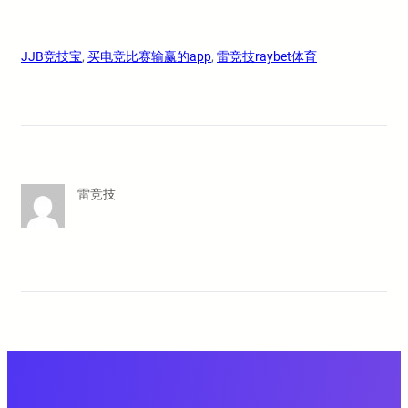
JJB竞技宝
, 
买电竞比赛输赢的app
, 
雷竞技raybet体育
雷竞技