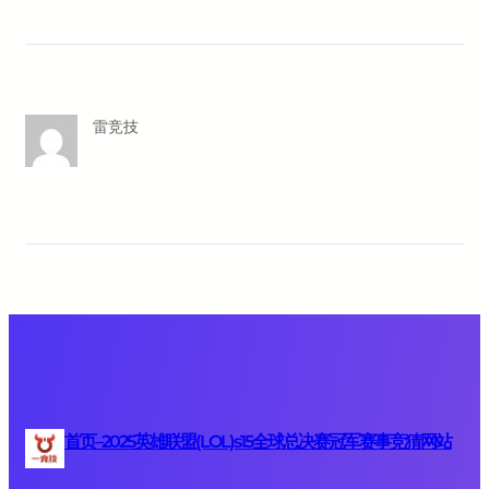
雷竞技
首页–2025英雄联盟(LOL)s15全球总决赛冠军赛事竞猜网站