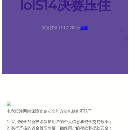
lolS14决赛压住
雷竞技
·
8 月 17, 2024
·
新闻
电竞投注网站保障资金安全的方法包括但不限于：
1. 采用安全加密技术保护用户的个人信息和资金交易数据；
2. 实行严格的资金管理制度，确保用户的存款和提款安全；