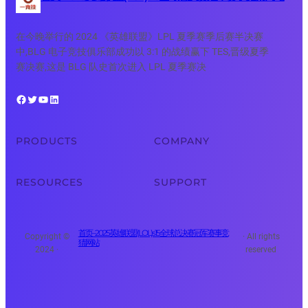
在今晚举行的 2024 《英雄联盟》LPL 夏季赛季后赛半决赛
中,BLG 电子竞技俱乐部成功以 3:1 的战绩赢下 TES,晋级夏季
赛决赛,这是 BLG 队史首次进入 LPL 夏季赛决
Facebook
Twitter
YouTube
LinkedIn
PRODUCTS
COMPANY
RESOURCES
SUPPORT
首页–2025英雄联盟(LOL)s15全球总决赛冠军赛事竞
Copyright ©
· All rights
猜网站
2024 ·
reserved