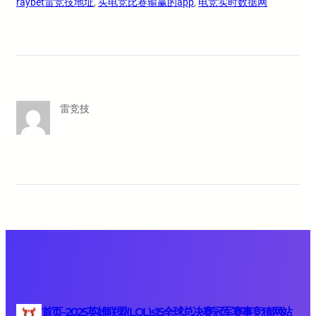
raybet雷竞技地址
, 
买电竞比赛输赢的app
, 
电竞实时数据网
雷竞技
首页–2025英雄联盟(LOL)s15全球总决赛冠军赛事竞猜网站