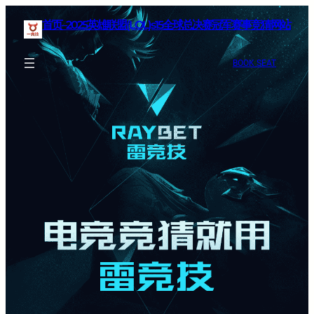
首页–2025英雄联盟(LOL)s15全球总决赛冠军赛事竞猜网站
BOOK SEAT