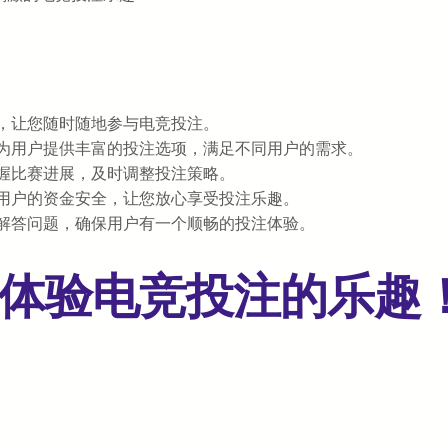
，让您随时随地参与电竞投注。
为用户提供丰富的投注选项，满足不同用户的需求。
握比赛进展，及时调整投注策略。
用户的资金安全，让您放心享受投注乐趣。
解答问题，确保用户有一个顺畅的投注体验。
体验电竞投注的乐趣