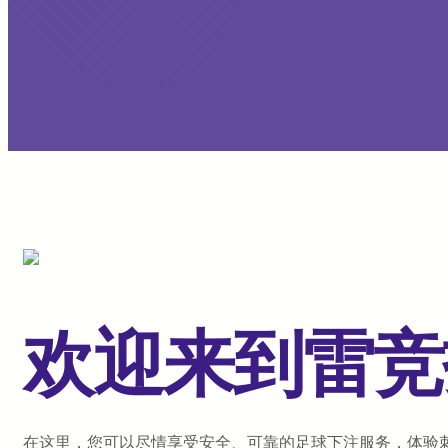
欢迎来到雷竞
在这里，您可以尽情享受安全、可靠的足球下注服务，体验