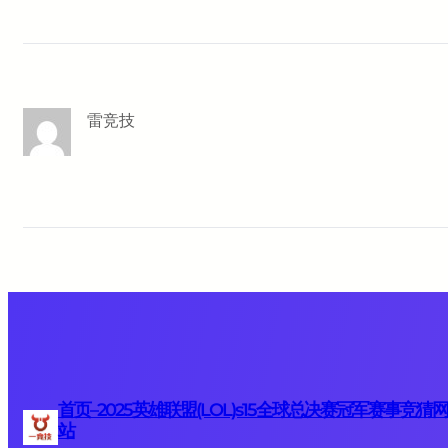
雷竞技
首页–2025英雄联盟(LOL)s15全球总决赛冠军赛事竞猜
站