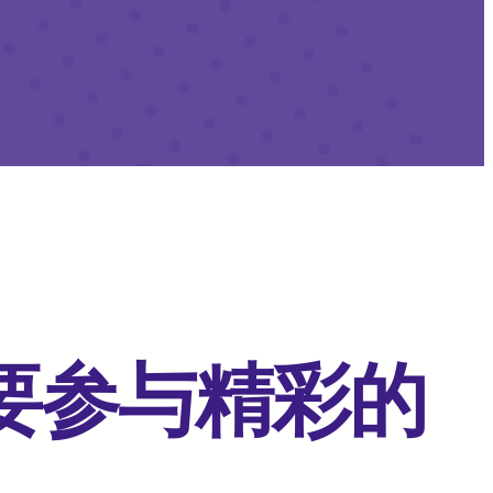
要参与精彩的