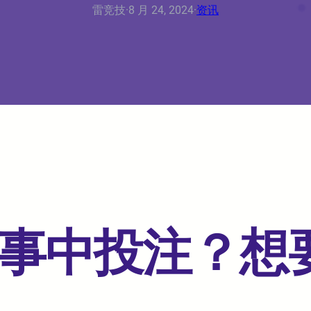
雷竞技
·
8 月 24, 2024
·
资讯
事中投注？想