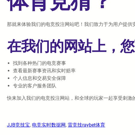
体育竞猜？
那就来体验我们的电竞投注网站吧！我们致力于为用户提供
在我们的网站上，您
找到各种热门的电竞赛事
查看最新赛事资讯和实时赔率
个人信息和交易安全保障
专业的客户服务团队
快来加入我们的电竞投注网站，和全球的玩家一起享受刺激
JJB竞技宝
, 
电竞实时数据网
, 
雷竞技raybet体育