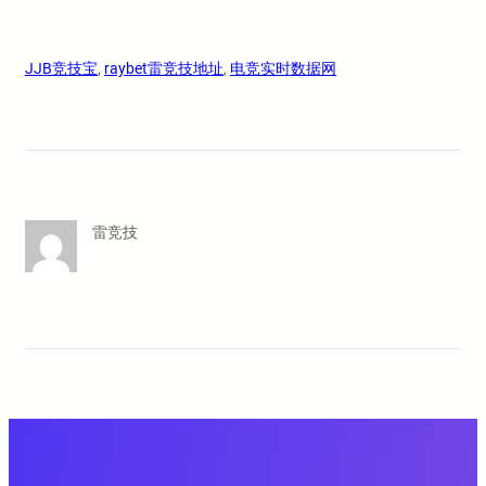
JJB竞技宝
, 
raybet雷竞技地址
, 
电竞实时数据网
雷竞技