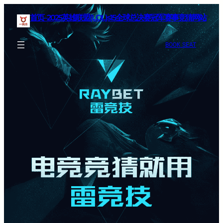
首页–2025英雄联盟(LOL)s15全球总决赛冠军赛事竞猜网站
BOOK SEAT