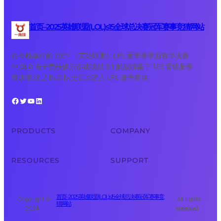
首页–2025英雄联盟(LOL)s15全球总决赛冠军赛事竞猜网站
在今晚举行的 2024 《英雄联盟》LPL 夏季赛季后赛半决赛
中,BLG 电子竞技俱乐部成功以 3:1 的战绩赢下 TES,晋级夏季
赛决赛,这是 BLG 队史首次进入 LPL 夏季赛决
Facebook
Twitter
YouTube
LinkedIn
PRODUCTS
COMPANY
RESOURCES
SUPPORT
首页–2025英雄联盟(LOL)s15全球总决赛冠军赛事竞
Copyright ©
· All rights
猜网站
2024 ·
reserved