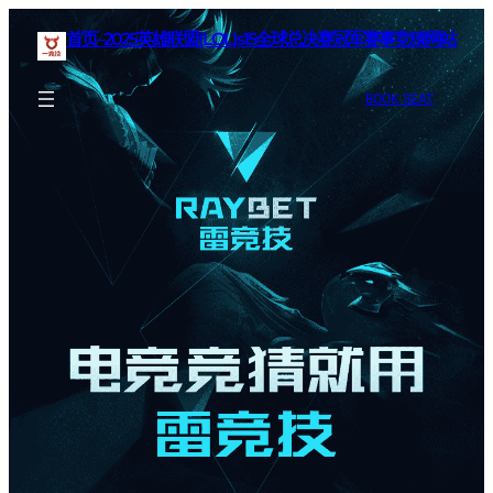
首页–2025英雄联盟(LOL)s15全球总决赛冠军赛事竞猜网站
BOOK SEAT