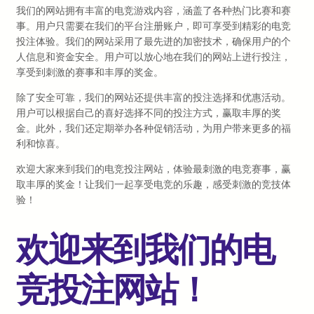
我们的网站拥有丰富的电竞游戏内容，涵盖了各种热门比赛和赛
事。用户只需要在我们的平台注册账户，即可享受到精彩的电竞
投注体验。我们的网站采用了最先进的加密技术，确保用户的个
人信息和资金安全。用户可以放心地在我们的网站上进行投注，
享受到刺激的赛事和丰厚的奖金。
除了安全可靠，我们的网站还提供丰富的投注选择和优惠活动。
用户可以根据自己的喜好选择不同的投注方式，赢取丰厚的奖
金。此外，我们还定期举办各种促销活动，为用户带来更多的福
利和惊喜。
欢迎大家来到我们的电竞投注网站，体验最刺激的电竞赛事，赢
取丰厚的奖金！让我们一起享受电竞的乐趣，感受刺激的竞技体
验！
欢迎来到我们的电
竞投注网站！