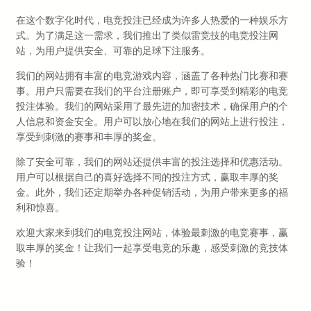
在这个数字化时代，电竞投注已经成为许多人热爱的一种娱乐方
式。为了满足这一需求，我们推出了类似雷竞技的电竞投注网
站，为用户提供安全、可靠的足球下注服务。
我们的网站拥有丰富的电竞游戏内容，涵盖了各种热门比赛和赛
事。用户只需要在我们的平台注册账户，即可享受到精彩的电竞
投注体验。我们的网站采用了最先进的加密技术，确保用户的个
人信息和资金安全。用户可以放心地在我们的网站上进行投注，
享受到刺激的赛事和丰厚的奖金。
除了安全可靠，我们的网站还提供丰富的投注选择和优惠活动。
用户可以根据自己的喜好选择不同的投注方式，赢取丰厚的奖
金。此外，我们还定期举办各种促销活动，为用户带来更多的福
利和惊喜。
欢迎大家来到我们的电竞投注网站，体验最刺激的电竞赛事，赢
取丰厚的奖金！让我们一起享受电竞的乐趣，感受刺激的竞技体
验！