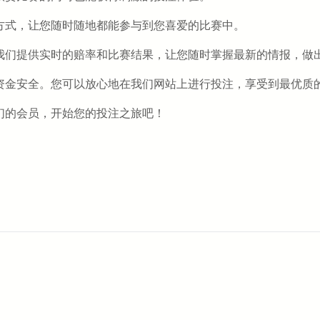
方式，让您随时随地都能参与到您喜爱的比赛中。
我们提供实时的赔率和比赛结果，让您随时掌握最新的情报，做
资金安全。您可以放心地在我们网站上进行投注，享受到最优质
们的会员，开始您的投注之旅吧！