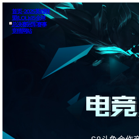
首页–2025英雄联
盟(LOL)s15全球
总决赛冠军赛事
竞猜网站