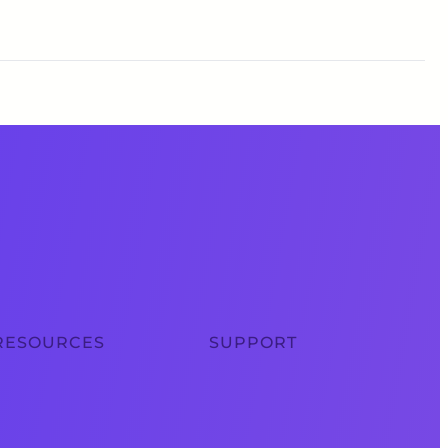
RESOURCES
SUPPORT