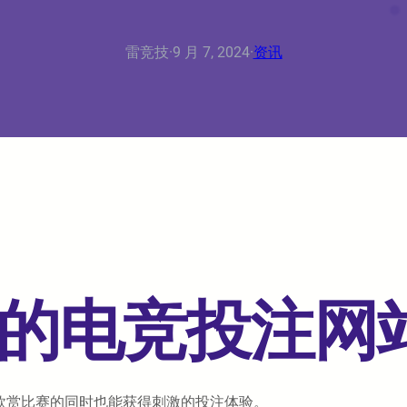
雷竞技
·
9 月 7, 2024
·
资讯
的电竞投注网
欣赏比赛的同时也能获得刺激的投注体验。