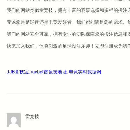
我们的网站类似雷竞技，拥有丰富的赛事选择和多样的投注
无论您是足球迷还是电竞爱好者，我们都能满足您的需求。
我们的网站安全可靠，拥有专业的团队保障您的投注信息和
快来加入我们，体验刺激的足球投注乐趣！立即注册成为我
JJB竞技宝
, 
raybet雷竞技地址
, 
电竞实时数据网
雷竞技