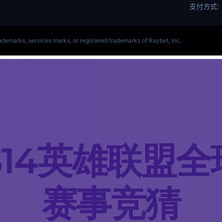
_S14英雄联盟
赛事竞猜