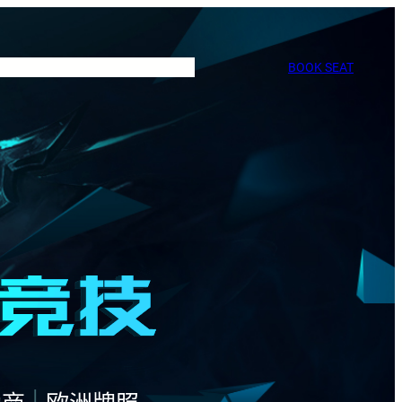
BOOK SEAT