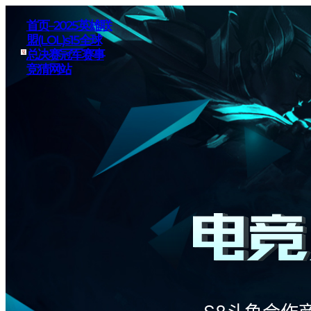
首页–2025英雄联
盟(LOL)s15全球
总决赛冠军赛事
竞猜网站