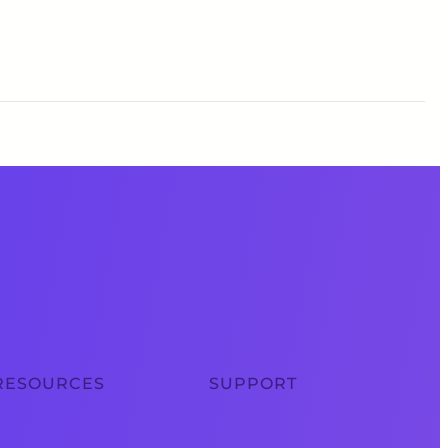
RESOURCES
SUPPORT