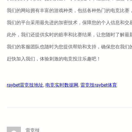
我们的网站拥有丰富的游戏种类，包括各种热门的电竞比赛
我们的平台采用最先进的加密技术，保障您的个人信息和交
此外，我们还提供实时的赔率和比赛结果，让您随时了解最
我们的客服团队也随时为您提供帮助和支持，确保您在我们
赶快加入我们，体验刺激的电竞投注乐趣吧！
raybet雷竞技地址
, 
电竞实时数据网
, 
雷竞技raybet体育
雷竞技