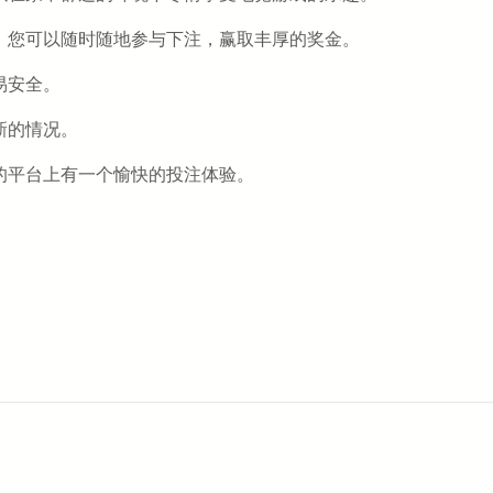
，您可以随时随地参与下注，赢取丰厚的奖金。
易安全。
新的情况。
的平台上有一个愉快的投注体验。