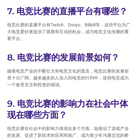
7. 电竞比赛的直播平台有哪些？
电竞比赛的直播平台有Twitch、Douyu、Bilibili等，这些平台为广
大电竞爱好者提供了观赛和互动的机会，成为电竞文化传播的重
要平台。
8. 电竞比赛的发展前景如何？
随着电竞产业的不断壮大和电竞文化的普及，电竞比赛的发展前
景十分广阔。越来越多的人加入到电竞的行列中，使得电竞成为
一个备受关注和投资的领域。
9. 电竞比赛的影响力在社会中体
现在哪些方面？
电竞比赛在社会中的影响力体现在多个方面，如推动了游戏产业
的发展、促进了新技术的应用和推广、成为青少年沟通交流的桥