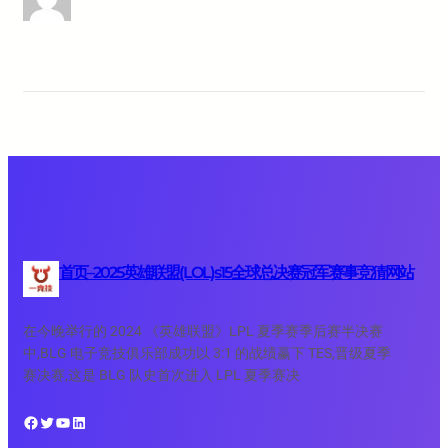
首页–2025英雄联盟(LOL)s15全球总决赛冠军赛事竞猜网站
在今晚举行的 2024 《英雄联盟》LPL 夏季赛季后赛半决赛
中,BLG 电子竞技俱乐部成功以 3:1 的战绩赢下 TES,晋级夏季
赛决赛,这是 BLG 队史首次进入 LPL 夏季赛决
Facebook
Twitter
YouTube
LinkedIn