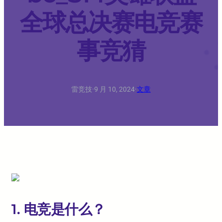
全球总决赛电竞赛
事竞猜
雷竞技
·
9 月 10, 2024
·
文章
1. 电竞是什么？