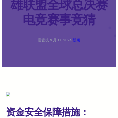
雄联盟全球总决赛
电竞赛事竞猜
雷竞技
·
9 月 11, 2024
·
新闻
资金安全保障措施：