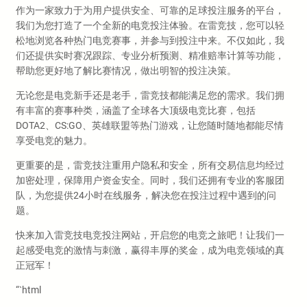
作为一家致力于为用户提供安全、可靠的足球投注服务的平台，
我们为您打造了一个全新的电竞投注体验。在雷竞技，您可以轻
松地浏览各种热门电竞赛事，并参与到投注中来。不仅如此，我
们还提供实时赛况跟踪、专业分析预测、精准赔率计算等功能，
帮助您更好地了解比赛情况，做出明智的投注决策。
无论您是电竞新手还是老手，雷竞技都能满足您的需求。我们拥
有丰富的赛事种类，涵盖了全球各大顶级电竞比赛，包括
DOTA2、CS:GO、英雄联盟等热门游戏，让您随时随地都能尽情
享受电竞的魅力。
更重要的是，雷竞技注重用户隐私和安全，所有交易信息均经过
加密处理，保障用户资金安全。同时，我们还拥有专业的客服团
队，为您提供24小时在线服务，解决您在投注过程中遇到的问
题。
快来加入雷竞技电竞投注网站，开启您的电竞之旅吧！让我们一
起感受电竞的激情与刺激，赢得丰厚的奖金，成为电竞领域的真
正冠军！
“`html