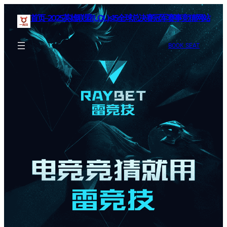
首页–2025英雄联盟(LOL)s15全球总决赛冠军赛事竞猜网站
BOOK SEAT