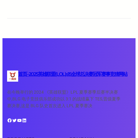
首页–2025英雄联盟(LOL)s15全球总决赛冠军赛事竞猜网站
在今晚举行的 2024 《英雄联盟》LPL 夏季赛季后赛半决赛
中,BLG 电子竞技俱乐部成功以 3:1 的战绩赢下 TES,晋级夏季
赛决赛,这是 BLG 队史首次进入 LPL 夏季赛决
Facebook
Twitter
YouTube
LinkedIn