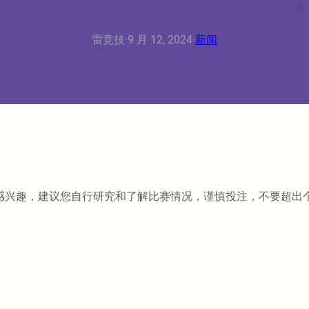
雷竞技
·
9 月 12, 2024
·
新闻
感兴趣，建议您自行研究和了解比赛情况，谨慎投注，不要超出