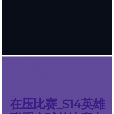
在压比赛_S14英雄