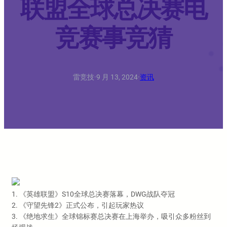
联盟全球总决赛电
竞赛事竞猜
雷竞技
·
9 月 13, 2024
·
资讯
1. 《英雄联盟》S10全球总决赛落幕，DWG战队夺冠
2. 《守望先锋2》正式公布，引起玩家热议
3. 《绝地求生》全球锦标赛总决赛在上海举办，吸引众多粉丝到