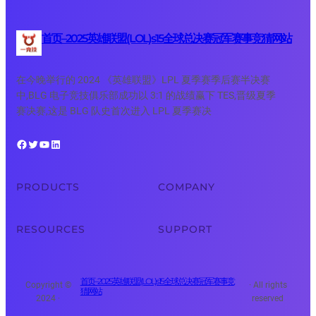
首页–2025英雄联盟(LOL)s15全球总决赛冠军赛事竞猜网站
在今晚举行的 2024 《英雄联盟》LPL 夏季赛季后赛半决赛
中,BLG 电子竞技俱乐部成功以 3:1 的战绩赢下 TES,晋级夏季
赛决赛,这是 BLG 队史首次进入 LPL 夏季赛决
Facebook
Twitter
YouTube
LinkedIn
PRODUCTS
COMPANY
RESOURCES
SUPPORT
首页–2025英雄联盟(LOL)s15全球总决赛冠军赛事竞
Copyright ©
· All rights
猜网站
2024 ·
reserved