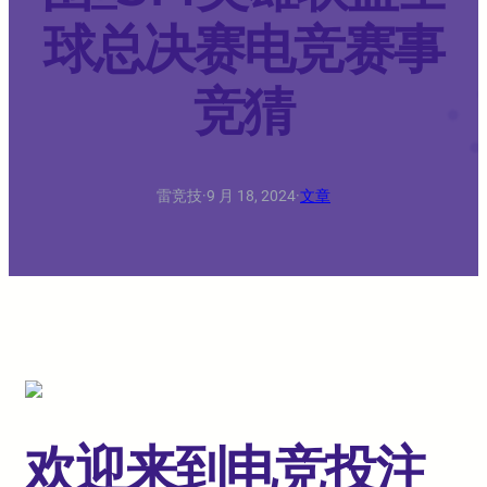
球总决赛电竞赛事
竞猜
雷竞技
·
9 月 18, 2024
·
文章
欢迎来到电竞投注