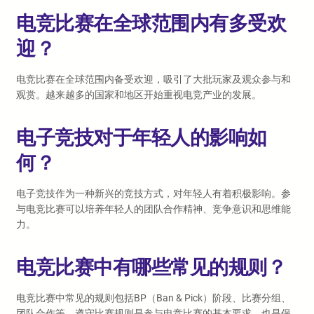
电竞比赛在全球范围内有多受欢
迎？
电竞比赛在全球范围内备受欢迎，吸引了大批玩家及观众参与和
观赏。越来越多的国家和地区开始重视电竞产业的发展。
电子竞技对于年轻人的影响如
何？
电子竞技作为一种新兴的竞技方式，对年轻人有着积极影响。参
与电竞比赛可以培养年轻人的团队合作精神、竞争意识和思维能
力。
电竞比赛中有哪些常见的规则？
电竞比赛中常见的规则包括BP（Ban & Pick）阶段、比赛分组、
团队合作等。遵守比赛规则是参与电竞比赛的基本要求，也是保