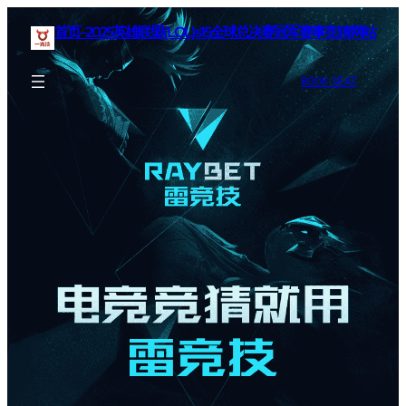
首页–2025英雄联盟(LOL)s15全球总决赛冠军赛事竞猜网站
BOOK SEAT