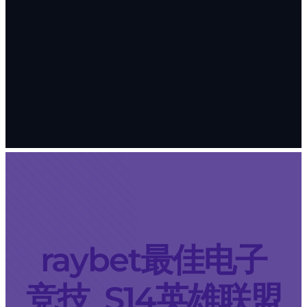
raybet最佳电子
竞技_S14英雄联盟