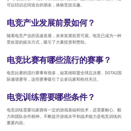
可以结识志同道合的朋友，体验竞技乐趣。
电竞产业发展前景如何？
随着电竞产业的迅速发展，未来发展前景可观。电竞已成为一种
受欢迎的娱乐方式，吸引了大量投资和赞助。
电竞比赛有哪些流行的赛事？
电竞比赛的流行赛事有很多，如英雄联盟全球总决赛、DOTA2国
际邀请赛等，这些赛事吸引了众多玩家和粉丝关注。
电竞训练需要哪些条件？
电竞训练需要玩家拥有一定的游戏基础和技术，还需要耐心、毅
力和团队合作精神。不断提升游戏水平和战术能力是电竞训练的
重要内容。