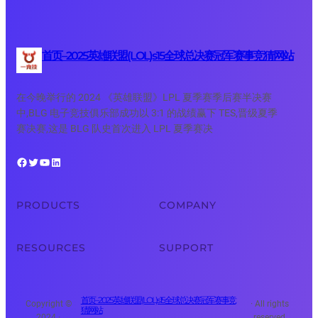
首页–2025英雄联盟(LOL)s15全球总决赛冠军赛事竞猜网站
在今晚举行的 2024 《英雄联盟》LPL 夏季赛季后赛半决赛
中,BLG 电子竞技俱乐部成功以 3:1 的战绩赢下 TES,晋级夏季
赛决赛,这是 BLG 队史首次进入 LPL 夏季赛决
Facebook
Twitter
YouTube
LinkedIn
PRODUCTS
COMPANY
RESOURCES
SUPPORT
首页–2025英雄联盟(LOL)s15全球总决赛冠军赛事竞
Copyright ©
· All rights
猜网站
2024 ·
reserved