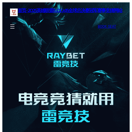
首页–2025英雄联盟(LOL)s15全球总决赛冠军赛事竞猜网站
BOOK SEAT