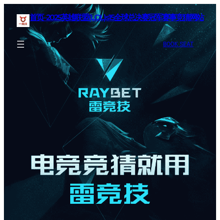
首页–2025英雄联盟(LOL)s15全球总决赛冠军赛事竞猜网站
BOOK SEAT