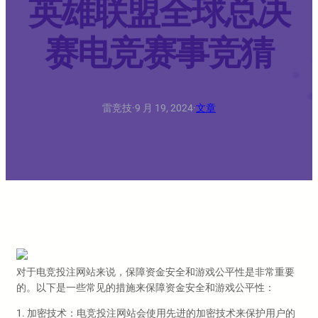
英雄联盟全球总决
赛电竞赛事竞猜
雷竞技
·
9 月 19, 2024
·
文章
对于电竞投注网站来说，保障资金安全和游戏公平性是非常重要
的。以下是一些常见的措施来保障资金安全和游戏公平性：
1. 加密技术：电竞投注网站会使用先进的加密技术来保护用户的