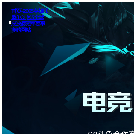
首页–2025英雄联
盟(LOL)s15全球
总决赛冠军赛事
竞猜网站