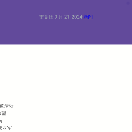
雷竞技
·
9 月 21, 2024
·
新闻
变赛道清晰
希望
南
y获亚军