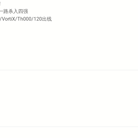
！
突围一路杀入四强
rtiX/Th000/120出线