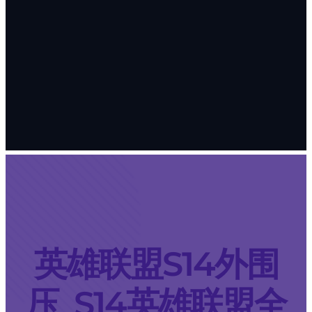
英雄联盟S14外围
压_S14英雄联盟全