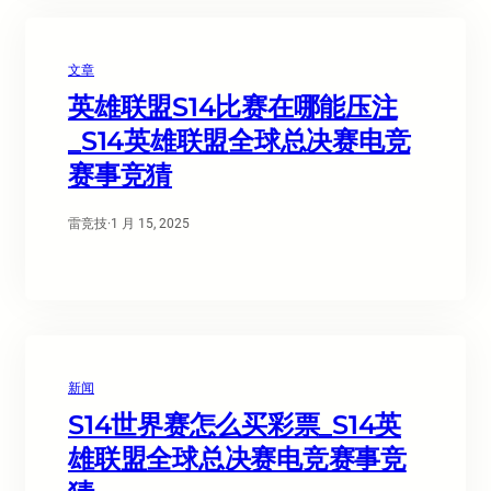
文章
英雄联盟S14比赛在哪能压注
_S14英雄联盟全球总决赛电竞
赛事竞猜
雷竞技
·
1 月 15, 2025
新闻
S14世界赛怎么买彩票_S14英
雄联盟全球总决赛电竞赛事竞