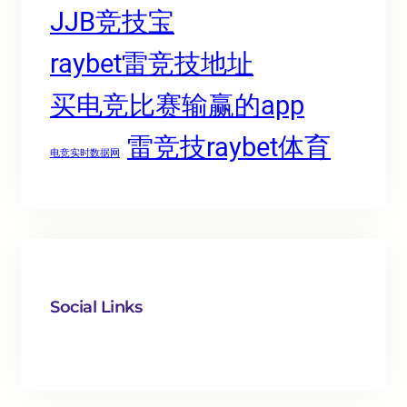
JJB竞技宝
raybet雷竞技地址
买电竞比赛输赢的app
雷竞技raybet体育
电竞实时数据网
Social Links
Facebook
Twitter
LinkedIn
Instagram