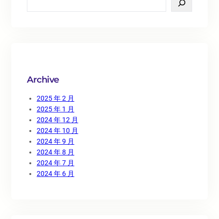
e
a
r
c
h
Archive
2025 年 2 月
2025 年 1 月
2024 年 12 月
2024 年 10 月
2024 年 9 月
2024 年 8 月
2024 年 7 月
2024 年 6 月