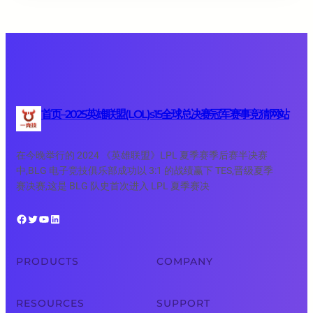
首页–2025英雄联盟(LOL)s15全球总决赛冠军赛事竞猜网站
在今晚举行的 2024 《英雄联盟》LPL 夏季赛季后赛半决赛
中,BLG 电子竞技俱乐部成功以 3:1 的战绩赢下 TES,晋级夏季
赛决赛,这是 BLG 队史首次进入 LPL 夏季赛决
Facebook
Twitter
YouTube
LinkedIn
PRODUCTS
COMPANY
RESOURCES
SUPPORT